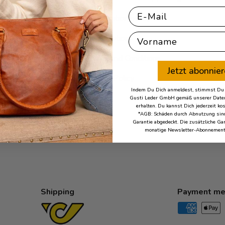
Email
Cancellation policy
First Name
Legal notice
Terms and Conditions
Jetzt abonnie
Privacy Policy
Indem Du Dich anmeldest, stimmst Du z
Gusti Leder GmbH gemäß unserer Daten
erhalten. Du kannst Dich jederzeit ko
*AGB: Schäden durch Abnutzung sind
Garantie abgedeckt. Die zusätzliche Gar
monatige Newsletter-Abonnement
Shipping
Payment me