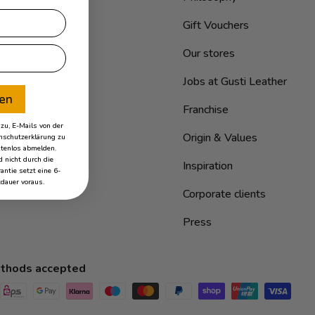
Gift Vouchers
Our stores
Jobs at Gusti Leather
ren
Franchise
u, E-Mails von der
Origin & Values
schutzerklärung zu
stenlos abmelden.
 nicht durch die
Inspiration
antie setzt eine 6-
dauer voraus.
Corporate clients
Press
thods accepted