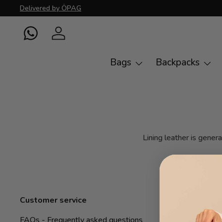
Delivered by ÖPAG
Skip to content
WhatsApp
Log in
Bags
Backpacks
Lining leather is genera
Customer service
FAQs - Frequently asked questions