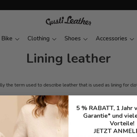
Bike
Clothing
Shoes
Accessories
Lining leather
lly the term used to describe leather that is used as lining for cl
5 % RABATT, 1 Jahr 
Garantie* und viel
Vorteile!
General
JETZT ANMEL
How do I return my package?