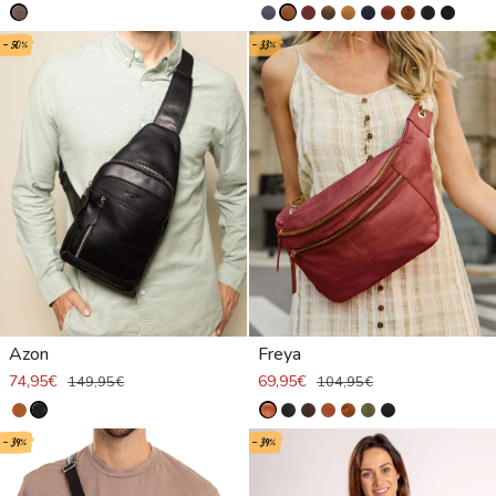
- 50%
- 33%
Azon
Freya
74,95€
69,95€
149,95€
104,95€
- 39%
- 39%