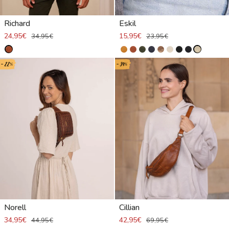
Richard
Eskil
24,95€
15,95€
34,95€
23,95€
- 22%
- 39%
Norell
Cillian
34,95€
42,95€
44,95€
69,95€