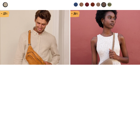
- 33%
- 36%
Sverre
Brinja
39,95€
34,95€
59,95€
54,95€
- 36%
- 33%