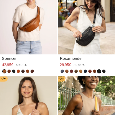
Spencer
Rosamonde
42,95€
29,95€
69,95€
39,95€
- 39%
- 39%