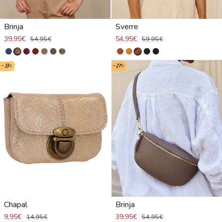
Brinja
Sverre
39,95€
54,95€
54,95€
59,95€
- 33%
- 27%
Chapal
Brinja
9,95€
39,95€
14,95€
54,95€