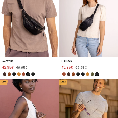
Acton
Cillian
42,95€
42,95€
69,95€
69,95€
- 27%
- 22%