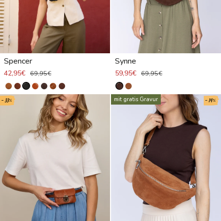
Spencer
Synne
42,95€
59,95€
69,95€
69,95€
- 33%
- 14%
mit gratis Gravur