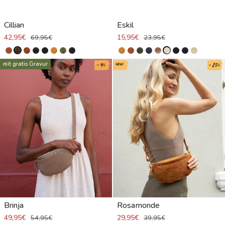
Cillian
Eskil
42,95€
15,95€
69,95€
23,95€
new
- 9%
- 25%
mit gratis Gravur
Brinja
Rosamonde
49,95€
29,95€
54,95€
39,95€