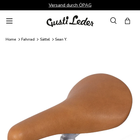
Versand durch ÖPAG
Direkt zum Inhalt
Menü
Suche
Einka
Suchen
Suchen
Home
Fahrrad
Sättel
Sean Y.