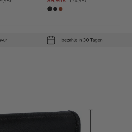
89,95€
9,95€
134,95€
15
avur
bezahle in 30 Tagen