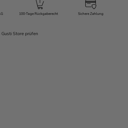
AG
100-Tage Rückgaberecht
Sichere Zahlung
Mehr Infos
Mit
 Gusti Store prüfen