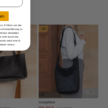
ren
u, E-Mails von der
- 33%
- 20%
schutzerklärung zu
stenlos abmelden.
 nicht durch die
antie setzt eine 6-
dauer voraus.
Josephine
Rub