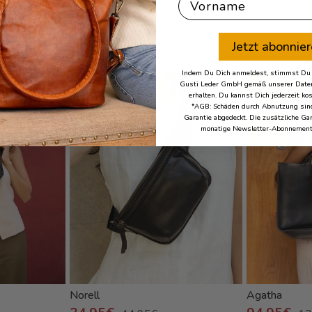
First Name
Brian
Jetzt abonnie
Indem Du Dich anmeldest, stimmst Du z
- 22%
- 27%
Gusti Leder GmbH gemäß unserer Daten
erhalten. Du kannst Dich jederzeit ko
*AGB: Schäden durch Abnutzung sind
Garantie abgedeckt. Die zusätzliche Gar
monatige Newsletter-Abonnement
Norell
Agatha