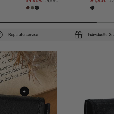
34,95€
94,95€
44,95€
12
Reparaturservice
Individuelle Gr
+