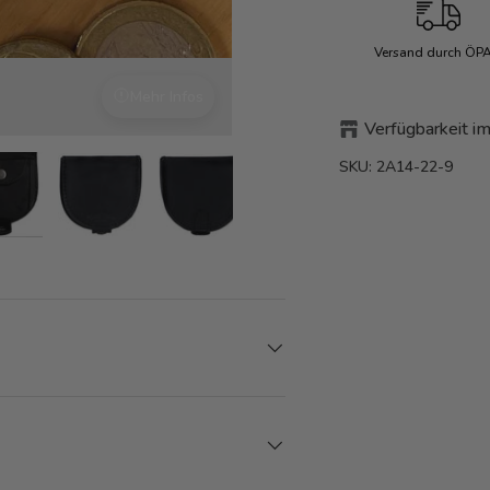
Versand durch ÖP
Mehr Infos
Dezent Veredelt
Verfügbarkeit im
SKU:
2A14-22-9
den
rieansicht laden
Bild 7 in Galerieansicht laden
Bild 7 in Galerieansicht laden
Bild 7 in Galerieansicht laden