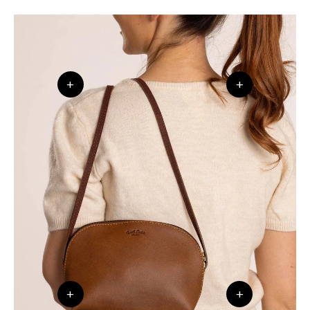
+
+
+
+