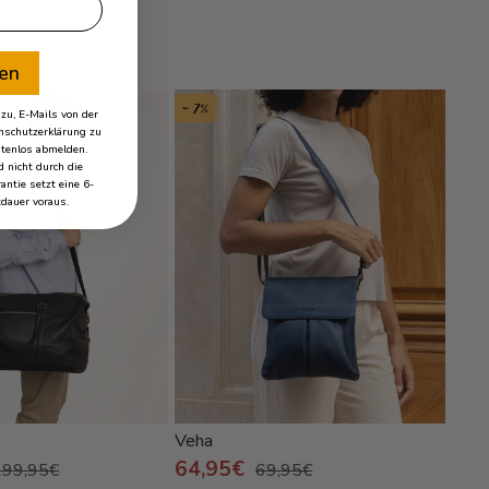
ren
- 7%
- 75%
u, E-Mails von der
schutzerklärung zu
stenlos abmelden.
 nicht durch die
antie setzt eine 6-
dauer voraus.
Veha
Lian
64,95€
199,95€
69,95€
4,