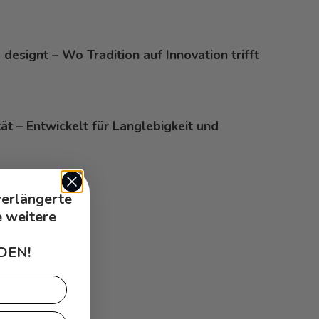
 designt – Wo Tradition auf Innovation trifft
tät – Entwickelt für Langlebigkeit und
verlängerte
e weitere
DEN!