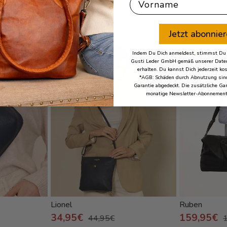
First Name
t Chathams
Jetzt abonnie
- 22%
- 20%
Indem Du Dich anmeldest, stimmst Du z
Gusti Leder GmbH gemäß unserer Daten
erhalten. Du kannst Dich jederzeit ko
*AGB: Schäden durch Abnutzung sind
Garantie abgedeckt. Die zusätzliche Gar
monatige Newsletter-Abonnement
Lionel
Ruben
34,95€
159,95€
44,95€