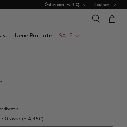
Österreich (EUR €)
Deutsch
Land/Region
Sprache
Suche
Einkauf
s
Neue Produkte
SALE
er
andkosten
e Gravur (+ 4,95€)