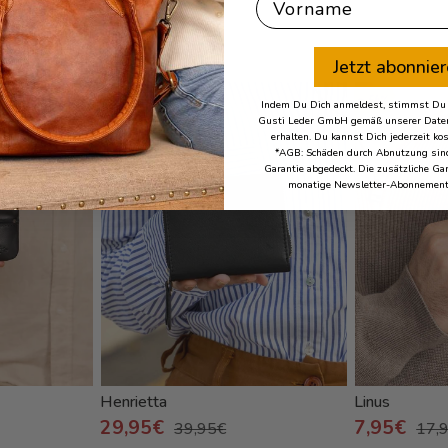
First Name
 Wiebke
Jetzt abonnie
- 25%
- 56%
Indem Du Dich anmeldest, stimmst Du z
Gusti Leder GmbH gemäß unserer Daten
erhalten. Du kannst Dich jederzeit ko
*AGB: Schäden durch Abnutzung sind
Garantie abgedeckt. Die zusätzliche Gar
monatige Newsletter-Abonnement
Henrietta
Linus
29,95€
7,95€
39,95€
17,