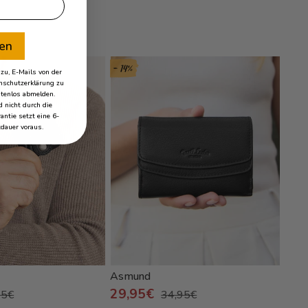
ren
- 14%
- 37%
u, E-Mails von der
schutzerklärung zu
stenlos abmelden.
 nicht durch die
antie setzt eine 6-
dauer voraus.
Asmund
Mac
29,95€
21
95€
34,95€