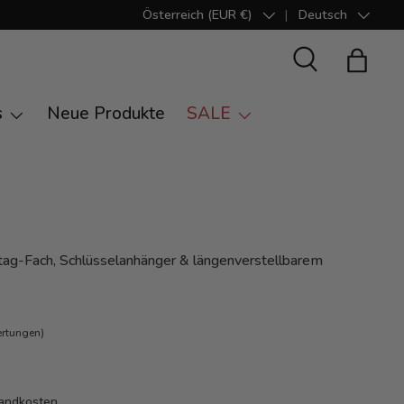
Österreich (EUR €)
Deutsch
Land/Region
Sprache
Suche
Einkauf
s
Neue Produkte
SALE
tag-Fach, Schlüsselanhänger & längenverstellbarem
ertungen)
andkosten