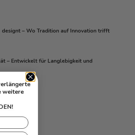
 designt – Wo Tradition auf Innovation trifft
tät – Entwickelt für Langlebigkeit und
verlängerte
e weitere
DEN!