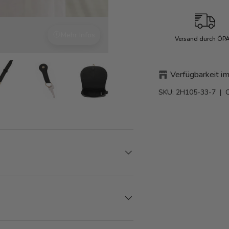
Mehr Infos
Mit Liebe zum Detail
Versand durch ÖP
Verfügbarkeit im
SKU:
2H105-33-7
| 
den
rieansicht laden
Bild 7 in Galerieansicht laden
Bild 7 in Galerieansicht laden
Bild 7 in Galerieansicht laden
Bild 7 in Galerieansicht l
Bild 7 in Ga