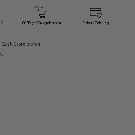
Mehr Infos
AG
100-Tage Rückgaberecht
Sichere Zahlung
 Gusti Store prüfen
O3
aden
lerieansicht laden
Bild 7 in Galerieansicht laden
Bild 7 in Galerieansicht laden